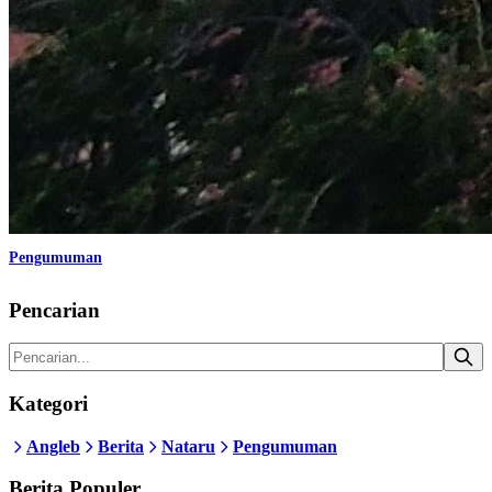
Pengumuman
Pencarian
Kategori
Angleb
Berita
Nataru
Pengumuman
Berita Populer