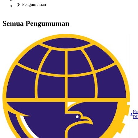
Pengumuman
Semua Pengumuman
Hu
DJ