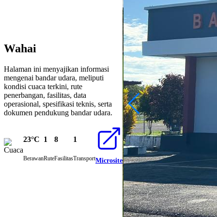
Wahai
Jalan Akses Masuk
Halaman ini menyajikan informasi
mengenai bandar udara, meliputi
Kantin
kondisi cuaca terkini, rute
penerbangan, fasilitas, data
operasional, spesifikasi teknis, serta
dokumen pendukung bandar udara.
Area Kedatangan
23°C
1
8
1
Berawan
Rute
Fasilitas
Transport
Microsite
Area Kedatangan
Ruang Tunggu