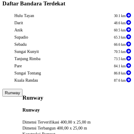
Daftar Bandara Terdekat
Hulu Tayan
30.1 km
Darit
48.6 km
Anik
60.5 km
Supadio
65.3 km
Sebadu
66.6 km
Sungai Kunyit
70.5 km
Tanjung Rimba
73.5 km
Pare
84.1 km
Sungai Tontang
86.8 km
Kuala Randau
87.6 km
Runway
Runway
Runway
Dimensi Terverifikasi
400,00 x 25,00 m
Dimensi Terbangun
400,00 x 25,00 m