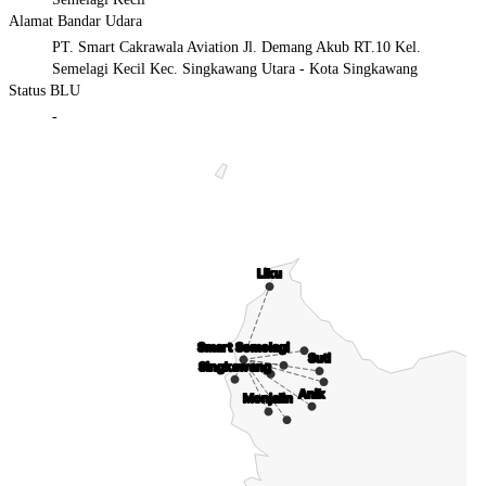
Alamat Bandar Udara
PT. Smart Cakrawala Aviation Jl. Demang Akub RT.10 Kel.
Semelagi Kecil Kec. Singkawang Utara - Kota Singkawang
Status BLU
-
Chart
Map of Indonesia with 3 data series.
Liku
Liku
Smart Semelagi
Smart Semelagi
Suti
Suti
Singkawang
Singkawang
Anik
Anik
Menjalin
Menjalin