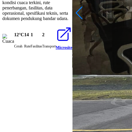
kondisi cuaca terkini, rute
penerbangan, fasilitas, data
operasional, spesifikasi teknis, serta
dokumen pendukung bandar udara.
12°C
14
1
2
Cerah
Rute
Fasilitas
Transport
Microsite