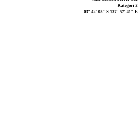
Kategori 2
03° 42' 05" S 137° 57' 41" E