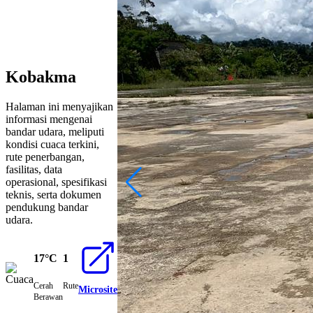
Kobakma
Halaman ini menyajikan
informasi mengenai
bandar udara, meliputi
kondisi cuaca terkini,
rute penerbangan,
fasilitas, data
operasional, spesifikasi
teknis, serta dokumen
pendukung bandar
udara.
17°C
1
Cerah
Rute
Microsite
Berawan