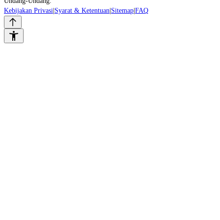
Undang-Undang.
Kebijakan Privasi
|
Syarat & Ketentuan
|
Sitemap
|
FAQ