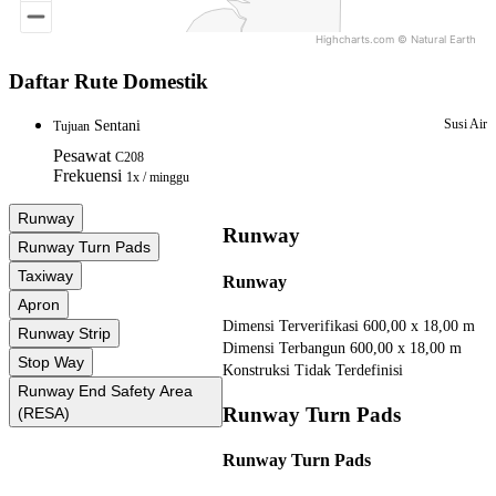
Highcharts.com ©
Natural Earth
End of interactive chart.
Daftar Rute Domestik
Susi Air
Sentani
Tujuan
Pesawat
C208
Frekuensi
1x / minggu
Runway
Runway
Runway Turn Pads
Taxiway
Runway
Apron
Dimensi Terverifikasi
600,00 x 18,00 m
Runway Strip
Dimensi Terbangun
600,00 x 18,00 m
Stop Way
Konstruksi
Tidak Terdefinisi
Runway End Safety Area
Runway Turn Pads
(RESA)
Runway Turn Pads