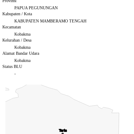
Provinsi
PAPUA PEGUNUNGAN
Kabupaten / Kota
KABUPATEN MAMBERAMO TENGAH
Kecamatan
Kobakma
Kelurahan / Desa
Kobakma
Alamat Bandar Udara
Kobakma
Status BLU
-
Chart
Map of Indonesia with 3 data series.
Taria
Taria