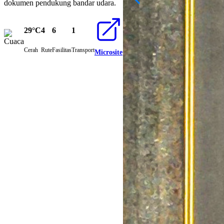
dokumen pendukung bandar udara.
29°C
4
6
1
Cerah
Rute
Fasilitas
Transport
Microsite