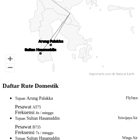
Arung Palakka
Arung Palakka
Sultan Hasanuddin
Sultan Hasanuddin
Highcharts.com ©
Natural Earth
End of interactive chart.
Daftar Rute Domestik
FlyJaya
Arung Palakka
Tujuan
Pesawat
AT75
Frekuensi
4x / minggu
Sriwijaya Air
Sultan Hasanuddin
Tujuan
Pesawat
B735
Frekuensi
7x / minggu
Wings Air
Sultan Hasanuddin
Tujuan