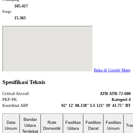
105.417
Kargo
15.365
Buka di Google Maps
Spesifikasi Teknis
Critical Aircraft
ATR ATR-72-600
PKP-PK
Kategori 4
Koordinat ARP
02° 12' 08.138" LS 121° 39' 41.75" BT
Bandar
Data
Rute
Fasilitas
Fasilitas
Fasilitas
Udara
Tra
Umum
Domestik
Udara
Darat
Umum
Terdekat