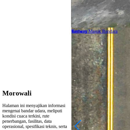
Gerbang Masuk Bandara
Runway
Taxiway
Morowali
Halaman ini menyajikan informasi
mengenai bandar udara, meliputi
kondisi cuaca terkini, rute
penerbangan, fasilitas, data
operasional, spesifikasi teknis, serta