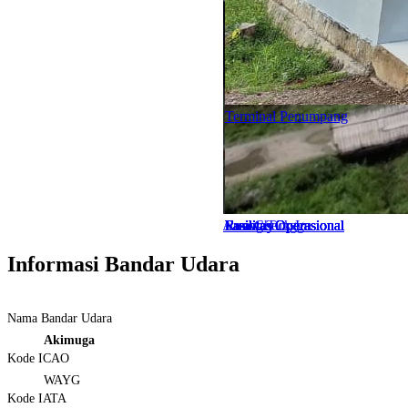
Terminal Penumpang
Apron
Area Check In
Fasilitas Operasional
Fasilitas Operasional
Fasilitas Operasional
Fasilitas Operasional
Fasilitas Operasional
Fasilitas Operasional
Ruang Tunggu
Runway
Runway
Informasi Bandar Udara
Nama Bandar Udara
Akimuga
Kode ICAO
WAYG
Kode IATA