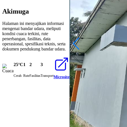
Akimuga
Halaman ini menyajikan informasi
mengenai bandar udara, meliputi
kondisi cuaca terkini, rute
penerbangan, fasilitas, data
operasional, spesifikasi teknis, serta
dokumen pendukung bandar udara.
25°C
1
2
3
Cerah
Rute
Fasilitas
Transport
Microsite