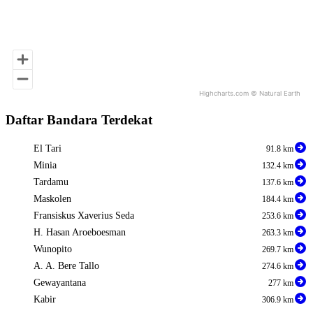
Highcharts.com ©
Natural Earth
End of interactive chart.
Daftar Bandara Terdekat
El Tari
91.8 km
Minia
132.4 km
Tardamu
137.6 km
Maskolen
184.4 km
Fransiskus Xaverius Seda
253.6 km
H. Hasan Aroeboesman
263.3 km
Wunopito
269.7 km
A. A. Bere Tallo
274.6 km
Gewayantana
277 km
Kabir
306.9 km