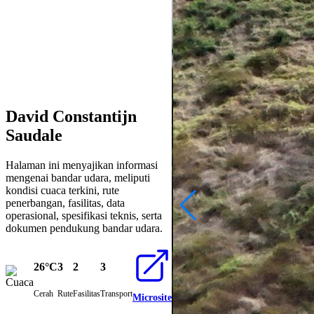
David Constantijn
Saudale
Halaman ini menyajikan informasi
mengenai bandar udara, meliputi
kondisi cuaca terkini, rute
penerbangan, fasilitas, data
operasional, spesifikasi teknis, serta
dokumen pendukung bandar udara.
26°C
3
2
3
Cerah
Rute
Fasilitas
Transport
Microsite