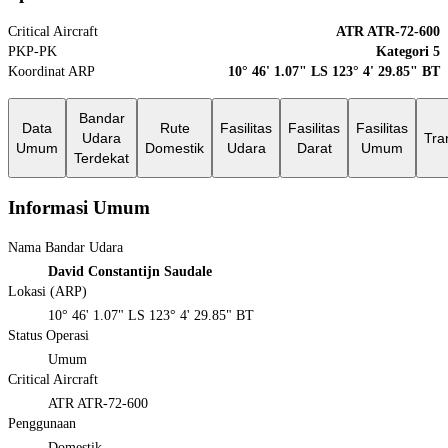
Critical Aircraft
ATR ATR-72-600
PKP-PK
Kategori 5
Koordinat ARP
10° 46' 1.07" LS 123° 4' 29.85" BT
Bandar
Data
Rute
Fasilitas
Fasilitas
Fasilitas
Udara
Tra
Umum
Domestik
Udara
Darat
Umum
Terdekat
Informasi Umum
Nama Bandar Udara
David Constantijn Saudale
Lokasi (ARP)
10° 46' 1.07" LS 123° 4' 29.85" BT
Status Operasi
Umum
Critical Aircraft
ATR ATR-72-600
Penggunaan
Domestik