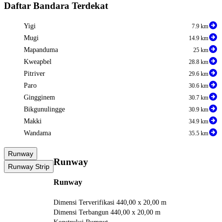
Daftar Bandara Terdekat
Yigi
7.9 km
Mugi
14.9 km
Mapanduma
25 km
Kweapbel
28.8 km
Pitriver
29.6 km
Paro
30.6 km
Gingginem
30.7 km
Bikgunulingge
30.9 km
Makki
34.9 km
Wandama
35.5 km
Runway
Runway
Runway Strip
Runway
Dimensi Terverifikasi
440,00 x 20,00 m
Dimensi Terbangun
440,00 x 20,00 m