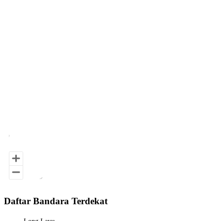
Chart
Map of Indonesia with 3 data series.
End of interactive chart.
Daftar Bandara Terdekat