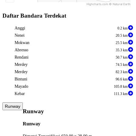
Highcharts.com ©
Natural Earth
End of interactive chart.
Daftar Bandara Terdekat
Anggi
0.2 km
Nenei
20.5 km
Mokwan
25.5 km
Abresso
35.3 km
Rendani
50.7 km
Merdey
74.5 km
Merdey
82.3 km
Bintuni
96.6 km
Mayado
105.8 km
Kebar
111.3 km
Runway
Runway
Runway