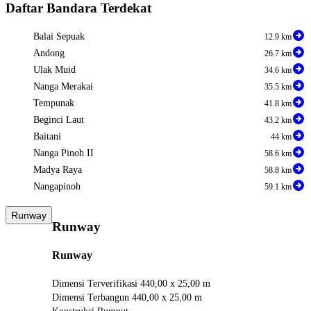
Daftar Bandara Terdekat
Balai Sepuak
12.9 km
Andong
26.7 km
Ulak Muid
34.6 km
Nanga Merakai
35.5 km
Tempunak
41.8 km
Beginci Laut
43.2 km
Baitani
44 km
Nanga Pinoh II
58.6 km
Madya Raya
58.8 km
Nangapinoh
59.1 km
Runway
Runway
Runway
Dimensi Terverifikasi
440,00 x 25,00 m
Dimensi Terbangun
440,00 x 25,00 m