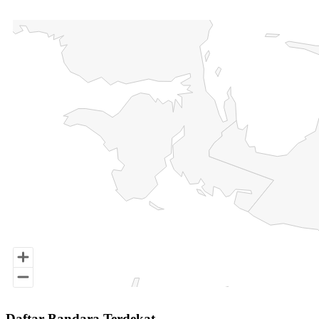
Chart
Map of Indonesia with 3 data series.
End of interactive chart.
Daftar Bandara Terdekat