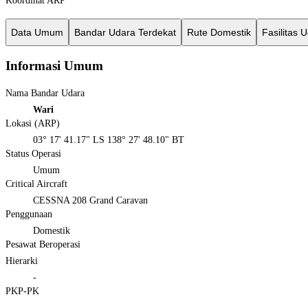
Koordinat ARP
Data Umum
Bandar Udara Terdekat
Rute Domestik
Fasilitas 
Informasi Umum
Nama Bandar Udara
Wari
Lokasi (ARP)
03° 17' 41.17" LS 138° 27' 48.10" BT
Status Operasi
Umum
Critical Aircraft
CESSNA 208 Grand Caravan
Penggunaan
Domestik
Pesawat Beroperasi
Hierarki
-
PKP-PK
-