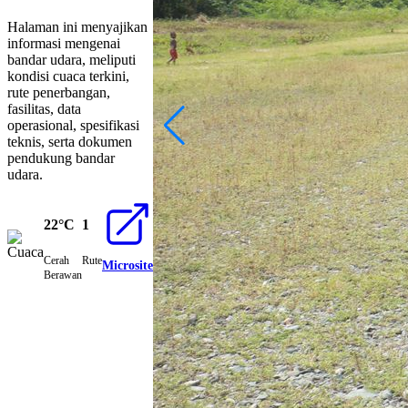
Halaman ini menyajikan
informasi mengenai
bandar udara, meliputi
kondisi cuaca terkini,
rute penerbangan,
fasilitas, data
operasional, spesifikasi
teknis, serta dokumen
pendukung bandar
udara.
22°C
1
Cerah
Rute
Microsite
Berawan