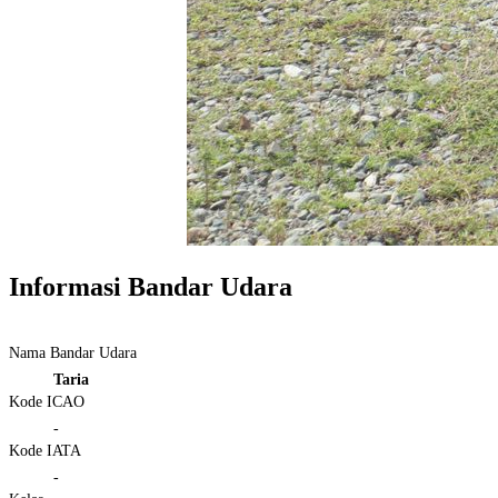
Informasi Bandar Udara
Nama Bandar Udara
Taria
Kode ICAO
-
Kode IATA
-