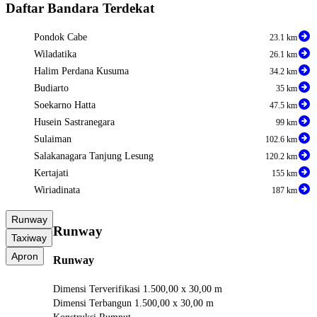
Daftar Bandara Terdekat
Pondok Cabe
23.1 km
Wiladatika
26.1 km
Halim Perdana Kusuma
34.2 km
Budiarto
35 km
Soekarno Hatta
47.5 km
Husein Sastranegara
99 km
Sulaiman
102.6 km
Salakanagara Tanjung Lesung
120.2 km
Kertajati
155 km
Wiriadinata
187 km
Runway
Runway
Taxiway
Apron
Runway
Dimensi Terverifikasi
1.500,00 x 30,00 m
Dimensi Terbangun
1.500,00 x 30,00 m