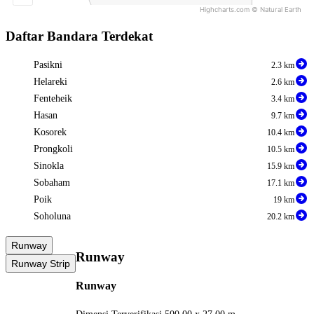
Highcharts.com ©
Natural Earth
End of interactive chart.
Daftar Bandara Terdekat
Pasikni
2.3 km
Helareki
2.6 km
Fenteheik
3.4 km
Hasan
9.7 km
Kosorek
10.4 km
Prongkoli
10.5 km
Sinokla
15.9 km
Sobaham
17.1 km
Poik
19 km
Soholuna
20.2 km
Runway
Runway
Runway Strip
Runway