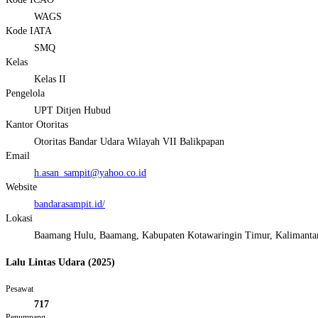
WAGS
Kode IATA
SMQ
Kelas
Kelas II
Pengelola
UPT Ditjen Hubud
Kantor Otoritas
Otoritas Bandar Udara Wilayah VII Balikpapan
Email
h.asan_sampit@yahoo.co.id
Website
bandarasampit.id/
Lokasi
Baamang Hulu, Baamang, Kabupaten Kotawaringin Timur, Kalimanta
Lalu Lintas Udara (2025)
Pesawat
717
Penumpang