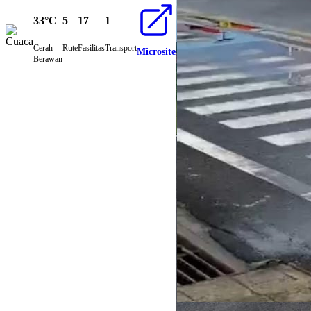
33°C
5
17
1
Cerah
Rute
Fasilitas
Transport
Microsite
Berawan