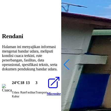
Rendani
Halaman ini menyajikan informasi
mengenai bandar udara, meliputi
kondisi cuaca terkini, rute
penerbangan, fasilitas, data
operasional, spesifikasi teknis, serta
dokumen pendukung bandar udara.
24°C
18
13
3
Udara
Rute
Fasilitas
Transport
Microsite
Kabur