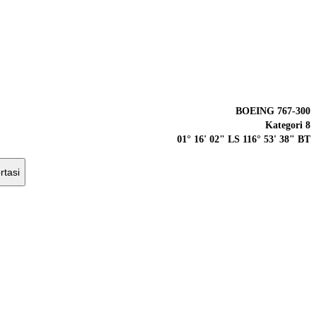
BOEING 767-300
Kategori 8
01° 16' 02" LS 116° 53' 38" BT
rtasi