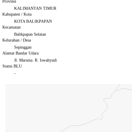
Provinsi
KALIMANTAN TIMUR
Kabupaten / Kota
KOTA BALIKPAPAN
Kecamatan
Balikpapan Selatan
Kelurahan / Desa
Sepinggan
Alamat Bandar Udara
Jl. Marsma. R. Iswahyudi
Status BLU
-
Chart
Map of Indonesia with 3 data series.