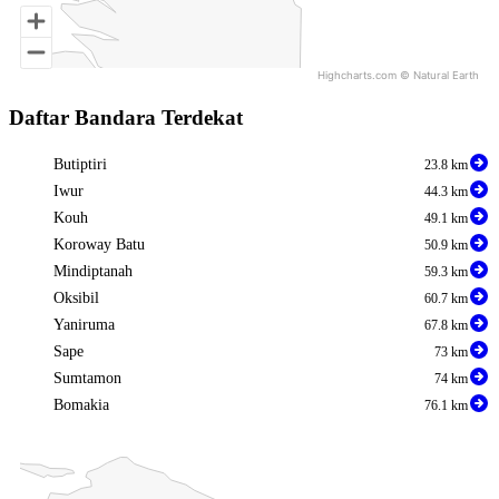
Highcharts.com ©
Natural Earth
End of interactive chart.
Daftar Bandara Terdekat
Butiptiri
23.8 km
Iwur
44.3 km
Kouh
49.1 km
Koroway Batu
50.9 km
Mindiptanah
59.3 km
Oksibil
60.7 km
Yaniruma
67.8 km
Sape
73 km
Sumtamon
74 km
Bomakia
76.1 km
Chart