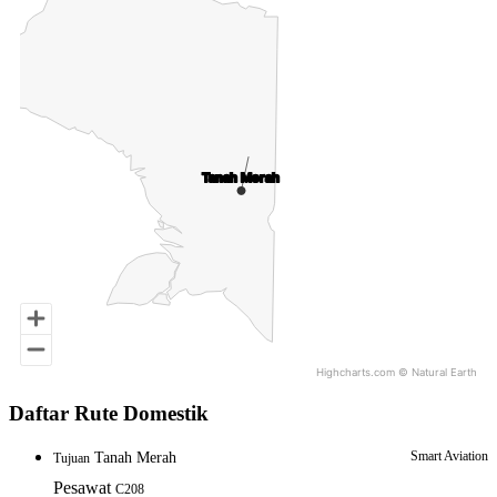
Map of Indonesia with 3 data series.
Tanah Merah
Tanah Merah
Highcharts.com ©
Natural Earth
End of interactive chart.
Daftar Rute Domestik
Smart Aviation
Tanah Merah
Tujuan
Pesawat
C208