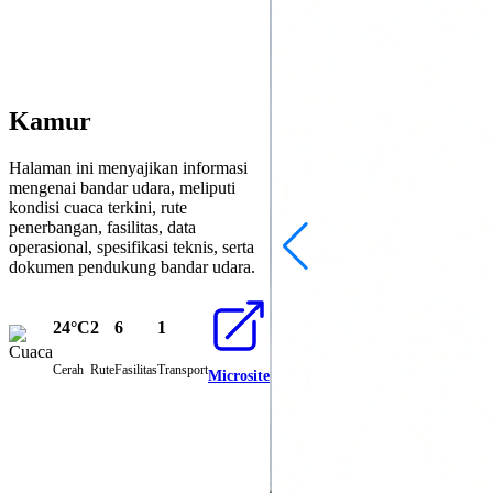
Kamur
Halaman ini menyajikan informasi
Gedung PKP-PK
mengenai bandar udara, meliputi
kondisi cuaca terkini, rute
penerbangan, fasilitas, data
operasional, spesifikasi teknis, serta
dokumen pendukung bandar udara.
24°C
2
6
1
Cerah
Rute
Fasilitas
Transport
Microsite