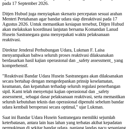
pada 17 September 2026.
Ditjen Hubud juga menyiapkan skenario percepatan sesuai arahan
Menteri Pertahanan agar bandar udara siap direaktivasi pada 17
Agustus 2026. Untuk memastikan kesiapan tersebut, Ditjen Hubud
akan melakukan koordinasi lanjutan bersama Komandan Lanud
Husein Sastranegara guna menyepakati waktu pelaksanaan
reaktivasi.
Direktur Jenderal Perhubungan Udara, Lukman F. Laisa
menyampaikan bahwa seluruh proses reaktivasi dilaksanakan
berdasarkan hasil kajian operasional dan _safety assessment_ yang
komprehensif.
"Reaktivasi Bandar Udara Husein Sastranegara akan dilaksanakan
secara bertahap dengan mengedepankan prinsip keselamatan,
keamanan, dan kepatuhan terhadap seluruh regulasi penerbangan
sipil. Kami telah menyetujui kajian operasional dan _safety
assessment_ sebagai dasar pelaksanaan reaktivasi, serta memastikan
seluruh kebutuhan teknis dan operasional dipenuhi sebelum bandar
udara kembali beroperasi secara optimal," ujar Lukman.
Saat ini Bandar Udara Husein Sastranegara memiliki sejumlah
keterbatasan, antara lain luas lahan yang terbatas akibat kepadatan
permukiman di sekitar bandar udara, panjang landas pacu sepanjang