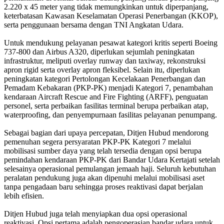
2.220 x 45 meter yang tidak memungkinkan untuk diperpanjang,
keterbatasan Kawasan Keselamatan Operasi Penerbangan (KKOP),
serta penggunaan bersama dengan TNI Angkatan Udara.
Untuk mendukung pelayanan pesawat kategori kritis seperti Boeing
737-800 dan Airbus A320, diperlukan sejumlah peningkatan
infrastruktur, meliputi overlay runway dan taxiway, rekonstruksi
apron rigid serta overlay apron fleksibel. Selain itu, diperlukan
peningkatan kategori Pertolongan Kecelakaan Penerbangan dan
Pemadam Kebakaran (PKP-PK) menjadi Kategori 7, penambahan
kendaraan Aircraft Rescue and Fire Fighting (ARFF), penguatan
personel, serta perbaikan fasilitas terminal berupa perbaikan atap,
waterproofing, dan penyempurnaan fasilitas pelayanan penumpang.
Sebagai bagian dari upaya percepatan, Ditjen Hubud mendorong
pemenuhan segera persyaratan PKP-PK Kategori 7 melalui
mobilisasi sumber daya yang telah tersedia dengan opsi berupa
pemindahan kendaraan PKP-PK dari Bandar Udara Kertajati setelah
selesainya operasional pemulangan jemaah haji. Seluruh kebutuhan
peralatan pendukung juga akan dipenuhi melalui mobilisasi aset
tanpa pengadaan baru sehingga proses reaktivasi dapat berjalan
lebih efisien.
Ditjen Hubud juga telah menyiapkan dua opsi operasional
reaktivasi. Opsi pertama adalah pengoperasian bandar udara untuk