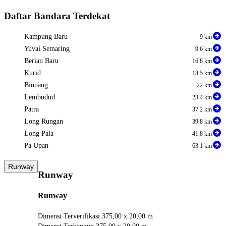
End of interactive chart.
Daftar Bandara Terdekat
Kampung Baru
9 km
Yuvai Semaring
9.6 km
Berian Baru
16.8 km
Kurid
18.5 km
Binuang
22 km
Lembudud
23.4 km
Patra
37.2 km
Long Rungan
39.8 km
Long Pala
41.8 km
Pa Upan
63.1 km
Runway
Runway
Runway
Dimensi Terverifikasi
375,00 x 20,00 m