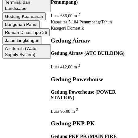
Penumpang)
Terminal dan
Landscape
2
Luas
686,00 m
Gedung Keamanan
Kapasitas
5.184 Penumpang/Tahun
Bangunan Panel
Kategori
Domestik
Rumah Dinas Tipe 36
Gedung Airnav
Jalan Lingkungan
Air Bersih (Water
Gedung Airnav (ATC BUILDING)
Supply System)
2
Luas
412,00 m
Gedung Powerhouse
Gedung Powerhouse (POWER
STATION)
2
Luas
96,00 m
Gedung PKP-PK
Gedung PKP-PK (MAIN FIRE