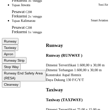
Frekuensi
3x / minggu
Susi Air
Juwata
Tujuan
Pesawat
C208
Frekuensi
2x / minggu
Smart Aviation
Kalimarau
Tujuan
Pesawat
C208
Frekuensi
1x / minggu
Runway
Runway
Taxiway
Apron
Runway (RUNWAY )
Runway Strip
Dimensi Terverifikasi
1.600,00 x 30,00 m
Stop Way
Dimensi Terbangun
1.600,00 x 30,00 m
Runway End Safety Area
Konstruksi
Aspal Hotmix
(RESA)
Daya Dukung
130 F/C/Y/T
Clearway
Taxiway
Taxiway (TAXIWAY)
Dimensi Terverifikasi
75,00 x 15,00 m