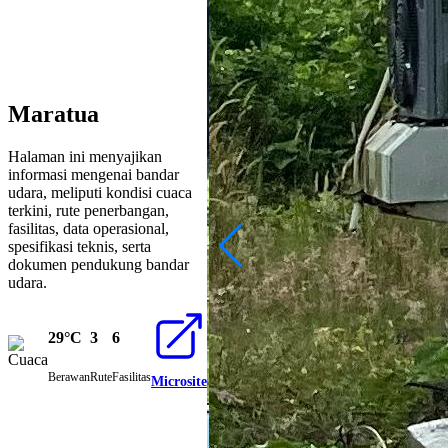
Maratua
Halaman ini menyajikan
informasi mengenai bandar
udara, meliputi kondisi cuaca
terkini, rute penerbangan,
fasilitas, data operasional,
spesifikasi teknis, serta
dokumen pendukung bandar
udara.
29°C
3
6
Berawan
Rute
Fasilitas
Microsite