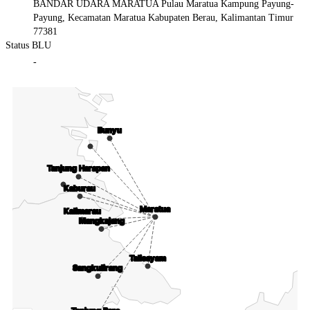
BANDAR UDARA MARATUA Pulau Maratua Kampung Payung-
Payung, Kecamatan Maratua Kabupaten Berau, Kalimantan Timur
77381
Status BLU
-
Chart
Map of Indonesia with 3 data series.
Bunyu
Bunyu
Tanjung Harapan
Tanjung Harapan
Kaburau
Kaburau
Maratua
Maratua
Kalimarau
Kalimarau
Mangkajang
Mangkajang
Talisayam
Talisayam
Sangkulirang
Sangkulirang