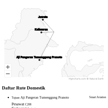
Map of Indonesia with 3 data series.
Juwata
Juwata
Kalimarau
Kalimarau
Aji Pangeran Tumenggung Pranoto
Aji Pangeran Tumenggung Pranoto
Highcharts.com ©
Natural Earth
End of interactive chart.
Daftar Rute Domestik
Smart Aviation
Aji Pangeran Tumenggung Pranoto
Tujuan
Pesawat
C208