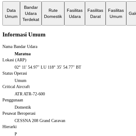
Bandar
Data
Rute
Fasilitas
Fasilitas
Fasilitas
Udara
Gal
Umum
Domestik
Udara
Darat
Umum
Terdekat
Informasi Umum
Nama Bandar Udara
Maratua
Lokasi (ARP)
02° 11' 54.97" LU 118° 35' 54.77" BT
Status Operasi
Umum
Critical Aircraft
ATR ATR-72-600
Penggunaan
Domestik
Pesawat Beroperasi
CESSNA 208 Grand Caravan
Hierarki
P