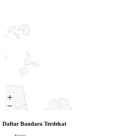
Chart
Map of Indonesia with 3 data series.
End of interactive chart.
Daftar Bandara Terdekat